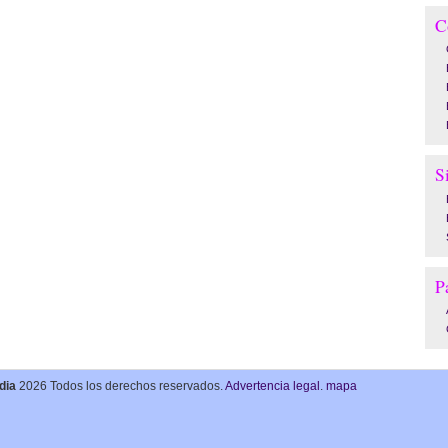
C
S
P
dia
2026 Todos los derechos reservados.
Advertencia legal
.
mapa