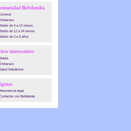
omunidad Bebilandia
General
Embarazo
Bebés de 0 a 12 meses
Bebés de 12 a 24 meses
Bebés de 2 a 5 años
itios interesantes
Bebés
Embarazo
Salud Saludisima
áginas
Advertencia legal
Contactar con Bebilandia