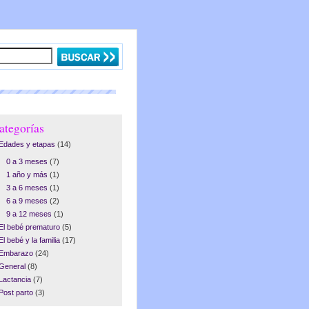
ategorías
Edades y etapas
(14)
0 a 3 meses
(7)
1 año y más
(1)
3 a 6 meses
(1)
6 a 9 meses
(2)
9 a 12 meses
(1)
El bebé prematuro
(5)
El bebé y la familia
(17)
Embarazo
(24)
General
(8)
Lactancia
(7)
Post parto
(3)