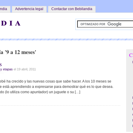
andia
Advertencia legal
Contactar con Bebilandia
dia
ía '9 a 12 meses'
C
s
y etapas
el 19 abril, 2011
 bebé ha crecido y las nuevas cosas que sabe hacer. A los 10 meses se
e está aprendiendo a expresarse para demostrar qué es lo que desea.
do (lo utiliza como apuntador) un juguete o su […]